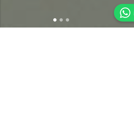
Nuestros Servicios
Atención Integral para el
Tratamiento de la
Obesidad
Enfoque interdisciplinario en obesidad:
evaluación médica y propuesta consensuada
con paciente y familia.